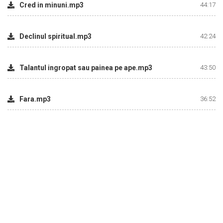
Cred in minuni.mp3
44:17
Declinul spiritual.mp3
42:24
Talantul ingropat sau painea pe ape.mp3
43:50
Fara.mp3
36:52