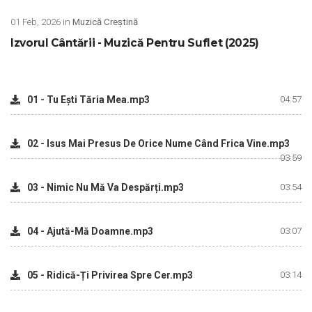
01 Feb, 2026 in
Muzică Creștină
Izvorul Cântării - Muzică Pentru Suflet (2025)
01 - Tu Ești Tăria Mea.mp3
04:57
02 - Isus Mai Presus De Orice Nume Când Frica Vine.mp3
03:59
03 - Nimic Nu Mă Va Despărți.mp3
03:54
04 - Ajută-Mă Doamne.mp3
03:07
05 - Ridică-Ți Privirea Spre Cer.mp3
03:14