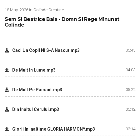
18 May, 2026 in
Colinde Creștine
Sem Si Beatrice Bala - Domn Si Rege Minunat
Colinde
Caci Un Copil Ni S-A Nascut.mp3
05:45
De Mult In Lume.mp3
04:03
De Mult Pe Pamant.mp3
05:22
Din Inaltul Cerului.mp3
05:12
Glorii In Inaltime GLORIA HARMONY.mp3
03:14