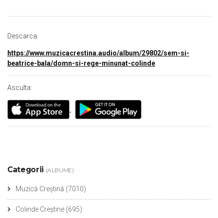
Descarca:
https://www.muzicacrestina.audio/album/29802/sem-si-
beatrice-bala/domn-si-rege-minunat-colinde
Asculta:
Categorii
(ALBUME)
Muzică Creștină
(7010)
Colinde Creștine
(695)