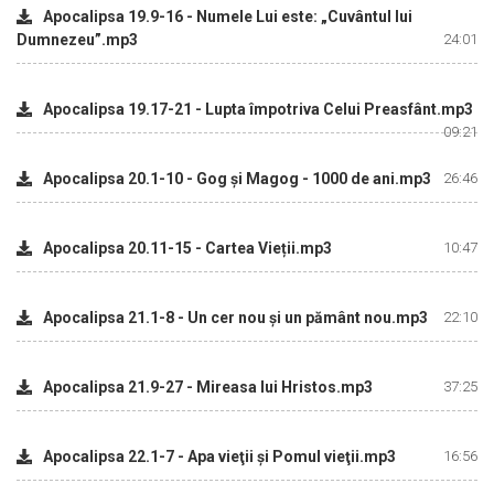
Apocalipsa 19.9-16 - Numele Lui este: „Cuvântul lui
Dumnezeu”.mp3
24:01
Apocalipsa 19.17-21 - Lupta împotriva Celui Preasfânt.mp3
09:21
Apocalipsa 20.1-10 - Gog şi Magog - 1000 de ani.mp3
26:46
Apocalipsa 20.11-15 - Cartea Vieții.mp3
10:47
Apocalipsa 21.1-8 - Un cer nou şi un pământ nou.mp3
22:10
Apocalipsa 21.9-27 - Mireasa lui Hristos.mp3
37:25
Apocalipsa 22.1-7 - Apa vieţii şi Pomul vieţii.mp3
16:56