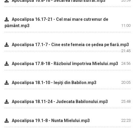
Apocalipsa 16.8-16 - Secarea râului Eufrat.mp3
20:59
Apocalipsa 16.17-21 - Cel mai mare cutremur de
pământ.mp3
11:00
Apocalipsa 17.1-7 - Cine este femeia ce şedea pe fiară.mp3
21:45
Apocalipsa 17.8-18 - Războiul împotriva Mielului.mp3
24:56
Apocalipsa 18.1-10 - Ieşiţi din Babilon.mp3
20:05
Apocalipsa 18.11-24 - Judecata Babilonului.mp3
25:48
Apocalipsa 19.1-8 - Nunta Mielului.mp3
22:23