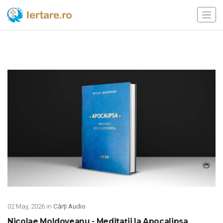
02 May, 2026 in
Cărți Audio
Nicolae Moldoveanu - Meditații la Apocalipsa