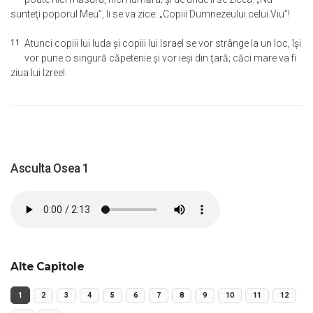
sunteţi poporul Meu”, li se va zice: „Copiii Dumnezeului celui Viu”!
11
Atunci copiii lui Iuda şi copiii lui Israel se vor strânge la un loc, îşi
vor pune o singură căpetenie şi vor ieşi din ţară; căci mare va fi
ziua lui Izreel.
Asculta Osea 1
Alte Capitole
1
2
3
4
5
6
7
8
9
10
11
12