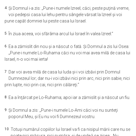
4
Şi Domnul i-a zis: „Pune-i numele Izreel; căci, peste puţină vreme,
voi pedepsi casa lui Iehu pentru sângele vărsat la Izreel şi voi
pune capăt domniei lui peste casa lui Israel.
5
În ziua aceea, voi sfărâma arcul lui Israel în valea Izreel.”
6
Ea a zămislit din nou şi a născut o fată. Şi Domnul a zis lui Osea:
„Pune-i numele Lo-Ruhama căci nu voi mai avea milă de casa lui
Israel, n-o voi mai ierta!
7
Dar voi avea milă de casa lui Iuda şi-i voi izbăvi prin Domnul
Dumnezeul lor; dar nu-i voi izbăvi nici prin arc, nici prin sabie, nici
prin lupte, nici prin cai, nici prin călăreţi.”
8
Ea a înţărcat pe Lo-Ruhama; apoi iar a zămislit şi a născut un fiu.
9
Şi Domnul a zis: „Pune-i numele Lo-Ami căci voi nu sunteţi
poporul Meu, şi Eu nu voi fi Dumnezeul vostru.
10
Totuşi numărul copiilor lui Israel va fi ca nisipul mării care nu se
poate nici măsura, nici număra; şi de unde li se zicea: „Nu