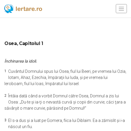
Osea, Capitolul 1
Închinarea la idoli.
1
Cuvântul Domnului spus lui Osea, fiul lui Beeri, pe vremea lui Ozia,
Iotam, Ahaz, Ezechia, împăraţii lui Iuda, şi pe vremea lui
Ieroboam, fiul lui Ioas, împăratul lui Israel.
2
Întâia dată când a vorbit Domnul către Osea, Domnul a zis lui
Osea: „Du-te şi ia-ţi o nevastă curvă şi copii din curvie; căci ţara a
săvârşit o mare curvie, părăsind pe Domnul!”
3
El s-a dus şi a luat pe Gomera, fiica lui Diblaim. Ea a zămislit şi i-a
născut un fiu.