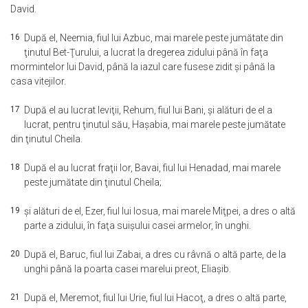
David.
16
După el, Neemia, fiul lui Azbuc, mai marele peste jumătate din
ţinutul Bet-Ţurului, a lucrat la dregerea zidului până în faţa
mormintelor lui David, până la iazul care fusese zidit şi până la
casa vitejilor.
17
După el au lucrat leviţii, Rehum, fiul lui Bani, şi alături de el a
lucrat, pentru ţinutul său, Haşabia, mai marele peste jumătate
din ţinutul Cheila.
18
După el au lucrat fraţii lor, Bavai, fiul lui Henadad, mai marele
peste jumătate din ţinutul Cheila;
19
şi alături de el, Ezer, fiul lui Iosua, mai marele Miţpei, a dres o altă
parte a zidului, în faţa suişului casei armelor, în unghi.
20
După el, Baruc, fiul lui Zabai, a dres cu râvnă o altă parte, de la
unghi până la poarta casei marelui preot, Eliaşib.
21
După el, Meremot, fiul lui Urie, fiul lui Hacoţ, a dres o altă parte,