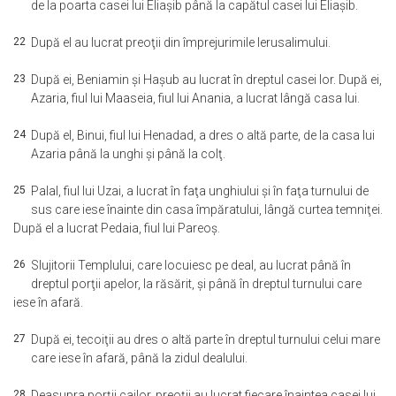
de la poarta casei lui Eliaşib până la capătul casei lui Eliaşib.
22
După el au lucrat preoţii din împrejurimile Ierusalimului.
23
După ei, Beniamin şi Haşub au lucrat în dreptul casei lor. După ei,
Azaria, fiul lui Maaseia, fiul lui Anania, a lucrat lângă casa lui.
24
După el, Binui, fiul lui Henadad, a dres o altă parte, de la casa lui
Azaria până la unghi şi până la colţ.
25
Palal, fiul lui Uzai, a lucrat în faţa unghiului şi în faţa turnului de
sus care iese înainte din casa împăratului, lângă curtea temniţei.
După el a lucrat Pedaia, fiul lui Pareoş.
26
Slujitorii Templului, care locuiesc pe deal, au lucrat până în
dreptul porţii apelor, la răsărit, şi până în dreptul turnului care
iese în afară.
27
După ei, tecoiţii au dres o altă parte în dreptul turnului celui mare
care iese în afară, până la zidul dealului.
28
Deasupra porţii cailor, preoţii au lucrat fiecare înaintea casei lui.