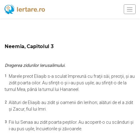
Neemia, Capitolul 3
Dregerea zidurilor Ierusalimului.
1
Marele preot Eliaşib s-a sculat împreună cu fraţii săi, preoţii, şi au
zidit poarta oilor. Au sfinţit-o şi i-au pus uşile; au sfinţit-o de la
turnul Mea, până la turnul lui Hananeel.
2
Alături de Eliaşib au zidit şi oamenii din Ierihon; alături de el a zidit
şi Zacur, fiul lui Imri.
3
Fiii lui Senaa au zidit poarta peştilor. Au acoperit-o cu scânduri şi
i-au pus uşile, încuietorile şi zăvoarele.