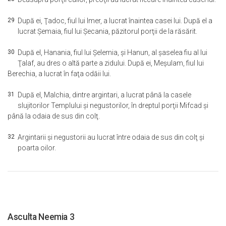
29
După ei, Ţadoc, fiul lui Imer, a lucrat înaintea casei lui. După el a
lucrat Şemaia, fiul lui Şecania, păzitorul porţii de la răsărit.
30
După el, Hanania, fiul lui Şelemia, şi Hanun, al şaselea fiu al lui
Ţalaf, au dres o altă parte a zidului. După ei, Meşulam, fiul lui
Berechia, a lucrat în faţa odăii lui.
31
După el, Malchia, dintre argintari, a lucrat până la casele
slujitorilor Templului şi negustorilor, în dreptul porţii Mifcad şi
până la odaia de sus din colţ.
32
Argintarii şi negustorii au lucrat între odaia de sus din colţ şi
poarta oilor.
Asculta Neemia 3