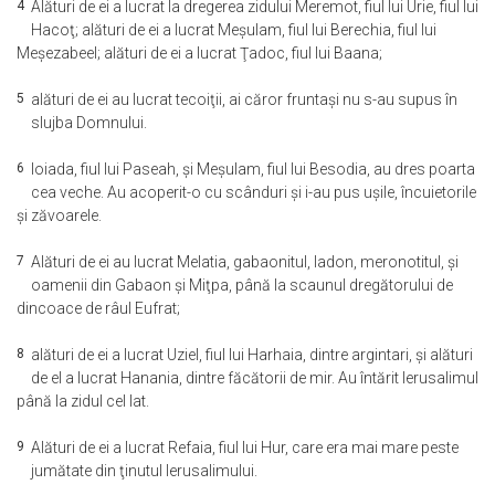
4
Alături de ei a lucrat la dregerea zidului Meremot, fiul lui Urie, fiul lui
Hacoţ; alături de ei a lucrat Meşulam, fiul lui Berechia, fiul lui
Meşezabeel; alături de ei a lucrat Ţadoc, fiul lui Baana;
5
alături de ei au lucrat tecoiţii, ai căror fruntaşi nu s-au supus în
slujba Domnului.
6
Ioiada, fiul lui Paseah, şi Meşulam, fiul lui Besodia, au dres poarta
cea veche. Au acoperit-o cu scânduri şi i-au pus uşile, încuietorile
şi zăvoarele.
7
Alături de ei au lucrat Melatia, gabaonitul, Iadon, meronotitul, şi
oamenii din Gabaon şi Miţpa, până la scaunul dregătorului de
dincoace de râul Eufrat;
8
alături de ei a lucrat Uziel, fiul lui Harhaia, dintre argintari, şi alături
de el a lucrat Hanania, dintre făcătorii de mir. Au întărit Ierusalimul
până la zidul cel lat.
9
Alături de ei a lucrat Refaia, fiul lui Hur, care era mai mare peste
jumătate din ţinutul Ierusalimului.