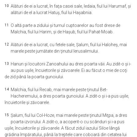
10
Alături de ei a lucrat, în faţa casei sale, Iedaia, fiul lui Harumaf, şi
alături de el a lucrat Hatuş, fiul lui Haşabnia.
11
O altă parte a zidului şi turnul cuptoarelor au fost drese de
Malchia, fiul lui Harim, şi de Haşub, fiul lui Pahat-Moab.
12
Alături de ei a lucrat, cu fetele sale, Şalum, fiul lui Haloheş, mai
marele peste jumătate din ţinutul Ierusalimului.
13
Hanun şi locuitorii Zanoahului au dres poarta văii. Au zidit-o şi i-
au pus uşile, încuietorile şi zăvoarele. Ei au făcut o mie de coţi
de zid până la poarta gunoiului.
14
Malchia, fiul lui Recab, mai marele peste ţinutul Bet-
Hacheremului, a dres poarta gunoiului. A zidit-o şi i-a pus uşile,
încuietorile şi zăvoarele.
15
Şalum, fiul lui Col-Hoze, mai marele peste ţinutul Miţpa, a dres
poarta izvorului. A zidit-o, a acoperit-o cu scânduri şi i-a pus
uşile, încuietorile şi zăvoarele. A făcut zidul iazului Siloe lângă
grădina împăratului, până la treptele care coboară din cetatea lui