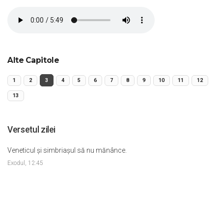
Alte Capitole
1
2
3
4
5
6
7
8
9
10
11
12
13
Versetul zilei
Veneticul şi simbriaşul să nu mănânce.
Exodul, 12:45