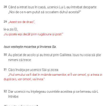
28
Când a intrat Isus în casă, ucenicii Lui L-au întrebat deoparte:
„Noi de ce n-am putut să scoatem duhul acesta?”
29
„Acest soi de draci”,
le-a zis El,
„nu poate ieşi decât prin rugăciune şi post.”
Isus vesteşte moartea şi învierea Sa.
30
Au plecat de acolo şi au trecut prin Galileea. Isus nu voia să ştie
nimeni că trece.
31
Căci învăţa pe ucenicii Săi şi zicea:
„Fiul omului va fi dat în mâinile oamenilor; ei Îl vor omorî, şi a treia zi
după ce-L vor omorî, va învia.”
32
Dar ucenicii nu înţelegeau cuvintele acestea şi se temeau să-L
întrebe.