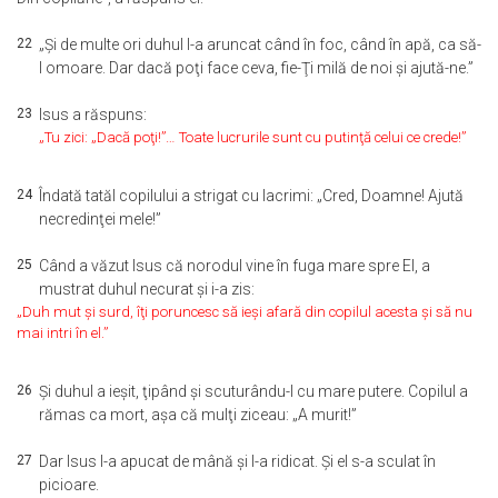
22
„Şi de multe ori duhul l-a aruncat când în foc, când în apă, ca să-
l omoare. Dar dacă poţi face ceva, fie-Ţi milă de noi şi ajută-ne.”
23
Isus a răspuns:
„Tu zici: „Dacă poţi!”… Toate lucrurile sunt cu putinţă celui ce crede!”
24
Îndată tatăl copilului a strigat cu lacrimi: „Cred, Doamne! Ajută
necredinţei mele!”
25
Când a văzut Isus că norodul vine în fuga mare spre El, a
mustrat duhul necurat şi i-a zis:
„Duh mut şi surd, îţi poruncesc să ieşi afară din copilul acesta şi să nu
mai intri în el.”
26
Şi duhul a ieşit, ţipând şi scuturându-l cu mare putere. Copilul a
rămas ca mort, aşa că mulţi ziceau: „A murit!”
27
Dar Isus l-a apucat de mână şi l-a ridicat. Şi el s-a sculat în
picioare.