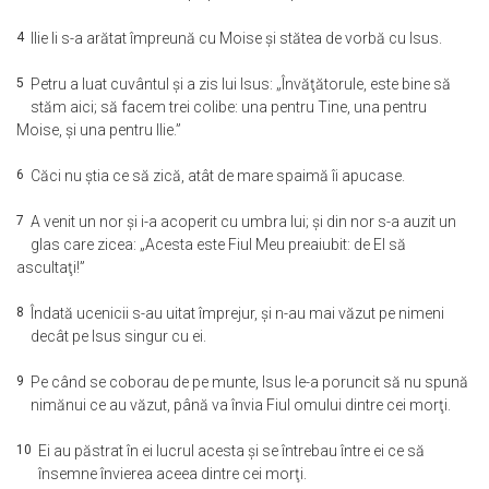
4
Ilie li s-a arătat împreună cu Moise şi stătea de vorbă cu Isus.
5
Petru a luat cuvântul şi a zis lui Isus: „Învăţătorule, este bine să
stăm aici; să facem trei colibe: una pentru Tine, una pentru
Moise, şi una pentru Ilie.”
6
Căci nu ştia ce să zică, atât de mare spaimă îi apucase.
7
A venit un nor şi i-a acoperit cu umbra lui; şi din nor s-a auzit un
glas care zicea: „Acesta este Fiul Meu preaiubit: de El să
ascultaţi!”
8
Îndată ucenicii s-au uitat împrejur, şi n-au mai văzut pe nimeni
decât pe Isus singur cu ei.
9
Pe când se coborau de pe munte, Isus le-a poruncit să nu spună
nimănui ce au văzut, până va învia Fiul omului dintre cei morţi.
10
Ei au păstrat în ei lucrul acesta şi se întrebau între ei ce să
însemne învierea aceea dintre cei morţi.