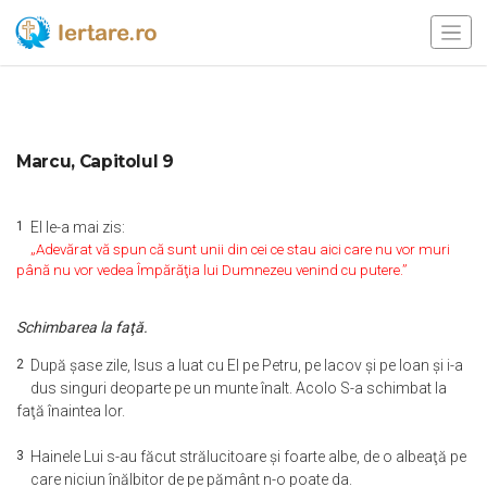
Marcu, Capitolul 9
1
El le-a mai zis:
„Adevărat vă spun că sunt unii din cei ce stau aici care nu vor muri
până nu vor vedea Împărăţia lui Dumnezeu venind cu putere.”
Schimbarea la faţă.
2
După şase zile, Isus a luat cu El pe Petru, pe Iacov şi pe Ioan şi i-a
dus singuri deoparte pe un munte înalt. Acolo S-a schimbat la
faţă înaintea lor.
3
Hainele Lui s-au făcut strălucitoare şi foarte albe, de o albeaţă pe
care niciun înălbitor de pe pământ n-o poate da.