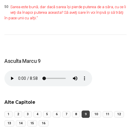
50
Sarea este bună; dar dacă sarea îşi pierde puterea de a săra, cu ce îi
veţi da înapoi puterea aceasta? Să aveţi sare în voi înşivă şi să trăiţi
în pace unii cu alţii.”
Asculta Marcu 9
Alte Capitole
1
2
3
4
5
6
7
8
9
10
11
12
13
14
15
16