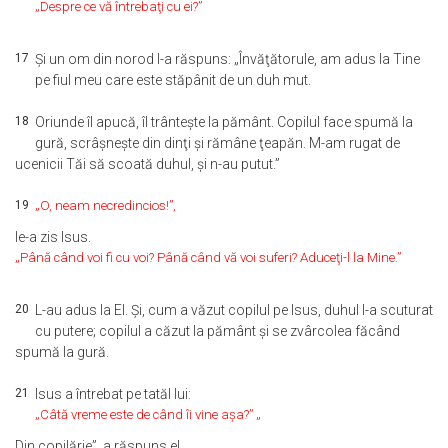
„Despre ce vă întrebaţi cu ei?”
17
Şi un om din norod I-a răspuns: „Învăţătorule, am adus la Tine
pe fiul meu care este stăpânit de un duh mut.
18
Oriunde îl apucă, îl trânteşte la pământ. Copilul face spumă la
gură, scrâşneşte din dinţi şi rămâne ţeapăn. M-am rugat de
ucenicii Tăi să scoată duhul, şi n-au putut.”
19
„O, neam necredincios!”,
le-a zis Isus.
„Până când voi fi cu voi? Până când vă voi suferi? Aduceţi-l la Mine.”
20
L-au adus la El. Şi, cum a văzut copilul pe Isus, duhul l-a scuturat
cu putere; copilul a căzut la pământ şi se zvârcolea făcând
spumă la gură.
21
Isus a întrebat pe tatăl lui:
„Câtă vreme este de când îi vine aşa?” „
Din copilărie”, a răspuns el.