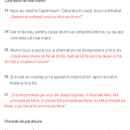
Cine este cel mai mare?
33
Apoi au venit la Capernaum. Când era în casă, Isus i-a întrebat:
„Despre ce vorbeaţi unul cu altul pe drum?”
34
Dar ei tăceau, pentru că pe drum se certaseră între ei, ca să ştie
cine este cel mai mare.
35
Atunci Isus a şezut jos, a chemat pe cei doisprezece şi le-a zis:
„Dacă vrea cineva să fie cel dintâi, trebuie să fie cel mai de pe urmă
din toţi şi slujitorul tuturor!”
36
Şi a luat un copilaş şi l-a aşezat în mijlocul lor; apoi l-a luat în
braţe şi le-a zis:
37
„Oricine primeşte pe unul din aceşti copilaşi, în Numele Meu, Mă
primeşte pe Mine; şi oricine Mă primeşte pe Mine, nu Mă primeşte pe
Mine, ci pe Cel ce M-a trimis pe Mine.”
Pricinile de păcătuire.