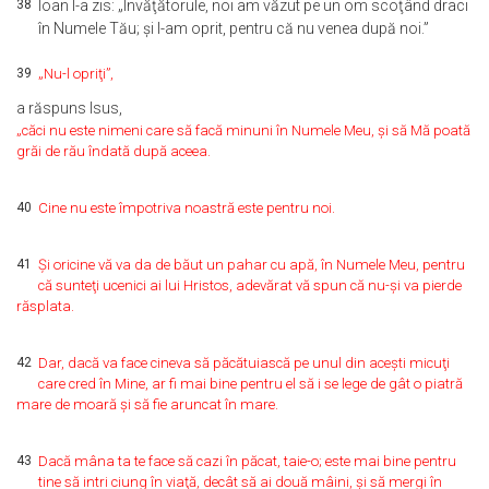
38
Ioan I-a zis: „Învăţătorule, noi am văzut pe un om scoţând draci
în Numele Tău; şi l-am oprit, pentru că nu venea după noi.”
39
„Nu-l opriţi”,
a răspuns Isus,
„căci nu este nimeni care să facă minuni în Numele Meu, şi să Mă poată
grăi de rău îndată după aceea.
40
Cine nu este împotriva noastră este pentru noi.
41
Şi oricine vă va da de băut un pahar cu apă, în Numele Meu, pentru
că sunteţi ucenici ai lui Hristos, adevărat vă spun că nu-şi va pierde
răsplata.
42
Dar, dacă va face cineva să păcătuiască pe unul din aceşti micuţi
care cred în Mine, ar fi mai bine pentru el să i se lege de gât o piatră
mare de moară şi să fie aruncat în mare.
43
Dacă mâna ta te face să cazi în păcat, taie-o; este mai bine pentru
tine să intri ciung în viaţă, decât să ai două mâini, şi să mergi în