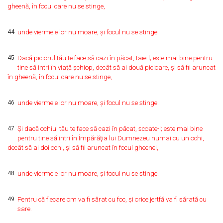
gheenă, în focul care nu se stinge,
44
unde viermele lor nu moare, şi focul nu se stinge.
45
Dacă piciorul tău te face să cazi în păcat, taie-l; este mai bine pentru
tine să intri în viaţă şchiop, decât să ai două picioare, şi să fii aruncat
în gheenă, în focul care nu se stinge,
46
unde viermele lor nu moare, şi focul nu se stinge.
47
Şi dacă ochiul tău te face să cazi în păcat, scoate-l; este mai bine
pentru tine să intri în Împărăţia lui Dumnezeu numai cu un ochi,
decât să ai doi ochi, şi să fii aruncat în focul gheenei,
48
unde viermele lor nu moare, şi focul nu se stinge.
49
Pentru că fiecare om va fi sărat cu foc, şi orice jertfă va fi sărată cu
sare.