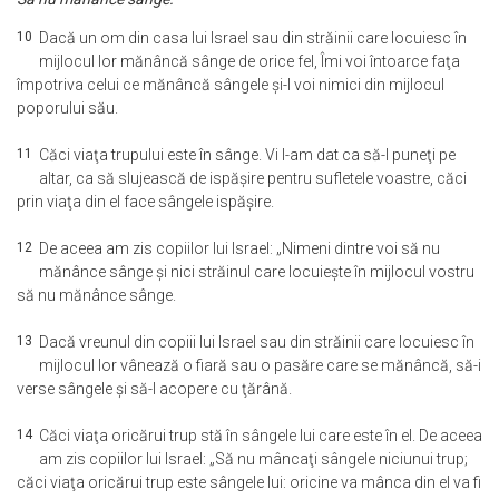
10
Dacă un om din casa lui Israel sau din străinii care locuiesc în
mijlocul lor mănâncă sânge de orice fel, Îmi voi întoarce faţa
împotriva celui ce mănâncă sângele şi-l voi nimici din mijlocul
poporului său.
11
Căci viaţa trupului este în sânge. Vi l-am dat ca să-l puneţi pe
altar, ca să slujească de ispăşire pentru sufletele voastre, căci
prin viaţa din el face sângele ispăşire.
12
De aceea am zis copiilor lui Israel: „Nimeni dintre voi să nu
mănânce sânge şi nici străinul care locuieşte în mijlocul vostru
să nu mănânce sânge.
13
Dacă vreunul din copiii lui Israel sau din străinii care locuiesc în
mijlocul lor vânează o fiară sau o pasăre care se mănâncă, să-i
verse sângele şi să-l acopere cu ţărână.
14
Căci viaţa oricărui trup stă în sângele lui care este în el. De aceea
am zis copiilor lui Israel: „Să nu mâncaţi sângele niciunui trup;
căci viaţa oricărui trup este sângele lui: oricine va mânca din el va fi