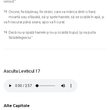
nimicit.”
15
Oricine, fie băştinaş, fie străin, care va mânca dintr-o fiară
moartă sau sfâşiată, să-şi spele hainele, să se scalde în apă, şi
va fi necurat până seara; apoi va fi curat.
16
Dacă nu-şi spală hainele şi nu-şi scaldă trupul, îşi va purta
fărădelegea lui.”
Asculta Leviticul 17
Alte Capitole