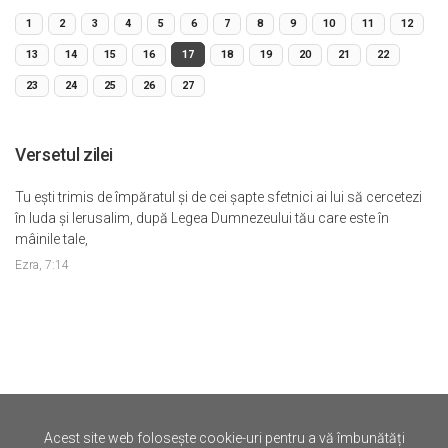
1
2
3
4
5
6
7
8
9
10
11
12
13
14
15
16
17
18
19
20
21
22
23
24
25
26
27
Versetul zilei
Tu eşti trimis de împăratul şi de cei şapte sfetnici ai lui să cercetezi
în Iuda şi Ierusalim, după Legea Dumnezeului tău care este în
mâinile tale,
Ezra, 7:14
Acest site web folosește cookie-uri pentru a vă îmbunătăți