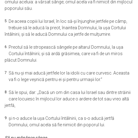
omului aceluia: a vărsat sânge; omul acela va fi nimicit din mijlocul
poporului său.
5
De aceea copiii lui Israel, în loc să-şi înjunghie jertfele pe câmp,
trebuie să le aducă la preot, înaintea Domnului, la uşa Cortului
întâlnirii, şi să le aducă Domnului ca jertfe de mulţumire.
6
Preotul să le stropească sângele pe altarul Domnului, la uşa
Cortului întâlnirii; şi să ardă grăsimea, care va fi de un miros
plăcut Domnului.
7
Să nu-şi mai aducă jertfele lor la idolii cu care curvesc. Aceasta
va fi o lege veşnică pentru ei şi pentru urmaşii lor.”
8
Să le spui, dar: „Dacă un om din casa lui Israel sau dintre străinii
care locuiesc în mijlocul lor aduce o ardere de tot sau vreo altă
jertfă,
9
şi n-o aduce la uşa Cortului întâlnirii, ca s-o aducă jertfă
Domnului, omul acela să fie nimicit din poporul lui.
Să nu mănânce sânge.