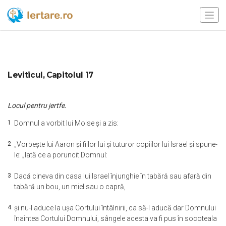
Leviticul, Capitolul 17
Locul pentru jertfe.
1
Domnul a vorbit lui Moise şi a zis:
2
„Vorbeşte lui Aaron şi fiilor lui şi tuturor copiilor lui Israel şi spune-
le: „Iată ce a poruncit Domnul:
3
Dacă cineva din casa lui Israel înjunghie în tabără sau afară din
tabără un bou, un miel sau o capră,
4
şi nu-l aduce la uşa Cortului întâlnirii, ca să-l aducă dar Domnului
înaintea Cortului Domnului, sângele acesta va fi pus în socoteala