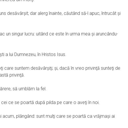
s desăvârşit; dar alerg înainte, căutând să-l apuc, întrucât şi
 fac un singur lucru: uitând ce este în urma mea şi aruncându-
şti a lui Dumnezeu, în Hristos Isus.
i care suntem desăvârşiţi; şi, dacă în vreo privinţă sunteţi de
stă privinţă.
părere, să umblăm la fel.
la cei ce se poartă după pilda pe care o aveţi în noi.
şi acum, plângând: sunt mulţi care se poartă ca vrăjmaşi ai