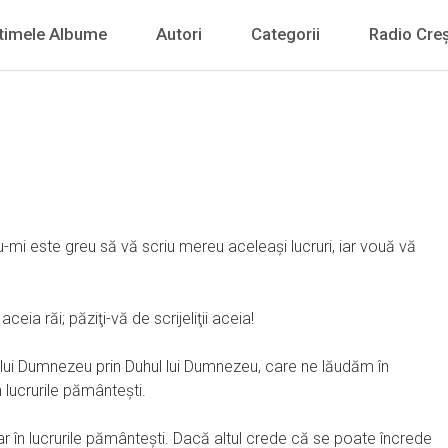
timele Albume
Autori
Categorii
Radio Creș
nu-mi este greu să vă scriu mereu aceleaşi lucruri, iar vouă vă
aceia răi; păziţi-vă de scrijeliţii aceia!
m lui Dumnezeu prin Duhul lui Dumnezeu, care ne lăudăm în
 lucrurile pământeşti.
r în lucrurile pământeşti. Dacă altul crede că se poate încrede