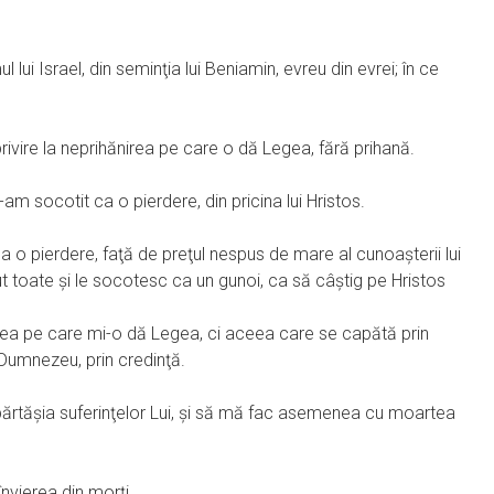
l lui Israel, din seminţia lui Beniamin, evreu din evrei; în ce
 privire la neprihănirea pe care o dă Legea, fără prihană.
-am socotit ca o pierdere, din pricina lui Hristos.
a o pierdere, faţă de preţul nespus de mare al cunoaşterii lui
t toate şi le socotesc ca un gunoi, ca să câştig pe Hristos
a mea pe care mi-o dă Legea, ci aceea care se capătă prin
 Dumnezeu, prin credinţă.
şi părtăşia suferinţelor Lui, şi să mă fac asemenea cu moartea
învierea din morţi.