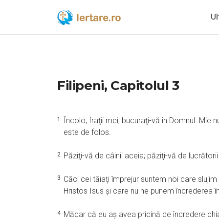
Ul
Filipeni, Capitolul 3
1
Încolo, fraţii mei, bucuraţi-vă în Domnul. Mie 
este de folos.
2
Păziţi-vă de câinii aceia; păziţi-vă de lucrătorii 
3
Căci cei tăiaţi împrejur suntem noi care sluji
Hristos Isus şi care nu ne punem încrederea în
4
Măcar că eu aş avea pricină de încredere chia