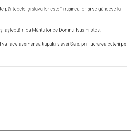
te pântecele, şi slava lor este în ruşinea lor, şi se gândesc la
e şi aşteptăm ca Mântuitor pe Domnul Isus Hristos.
-l va face asemenea trupului slavei Sale, prin lucrarea puterii pe