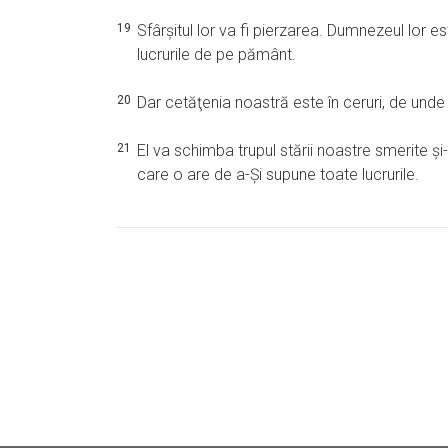
19
Sfârşitul lor va fi pierzarea. Dumnezeul lor es
lucrurile de pe pământ.
20
Dar cetăţenia noastră este în ceruri, de und
21
El va schimba trupul stării noastre smerite şi
care o are de a-Şi supune toate lucrurile.