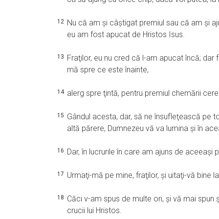
12
Nu că am şi câştigat premiul sau că am şi ajun
eu am fost apucat de Hristos Isus.
13
Fraţilor, eu nu cred că l-am apucat încă; dar
mă spre ce este înainte,
14
alerg spre ţintă, pentru premiul chemării cere
15
Gândul acesta, dar, să ne însufleţească pe toţ
altă părere, Dumnezeu vă va lumina şi în acea
16
Dar, în lucrurile în care am ajuns de aceeaşi 
17
Urmaţi-mă pe mine, fraţilor, şi uitaţi-vă bine 
18
Căci v-am spus de multe ori, şi vă mai spun 
crucii lui Hristos.