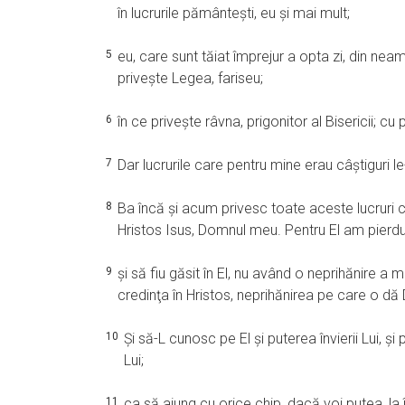
în lucrurile pământeşti, eu şi mai mult;
5
eu, care sunt tăiat împrejur a opta zi, din neamu
priveşte Legea, fariseu;
6
în ce priveşte râvna, prigonitor al Bisericii; cu
7
Dar lucrurile care pentru mine erau câştiguri le
8
Ba încă şi acum privesc toate aceste lucruri c
Hristos Isus, Domnul meu. Pentru El am pierdu
9
şi să fiu găsit în El, nu având o neprihănire 
credinţa în Hristos, neprihănirea pe care o dă
10
Şi să-L cunosc pe El şi puterea învierii Lui, 
Lui;
11
ca să ajung cu orice chip, dacă voi putea, la 