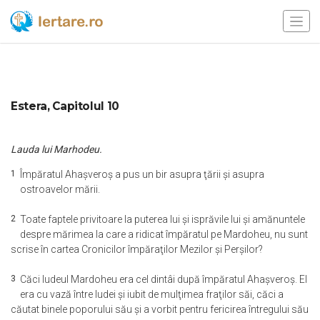
Estera, Capitolul 10
Lauda lui Marhodeu.
1
Împăratul Ahaşveroş a pus un bir asupra ţării şi asupra
ostroavelor mării.
2
Toate faptele privitoare la puterea lui şi isprăvile lui şi amănuntele
despre mărimea la care a ridicat împăratul pe Mardoheu, nu sunt
scrise în cartea Cronicilor împăraţilor Mezilor şi Perşilor?
3
Căci Iudeul Mardoheu era cel dintâi după împăratul Ahaşveroş. El
era cu vază între Iudei şi iubit de mulţimea fraţilor săi, căci a
căutat binele poporului său şi a vorbit pentru fericirea întregului său