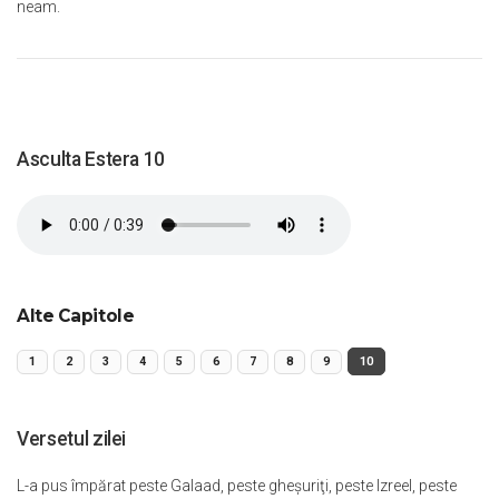
neam.
Asculta Estera 10
Alte Capitole
1
2
3
4
5
6
7
8
9
10
Versetul zilei
L-a pus împărat peste Galaad, peste gheşuriţi, peste Izreel, peste