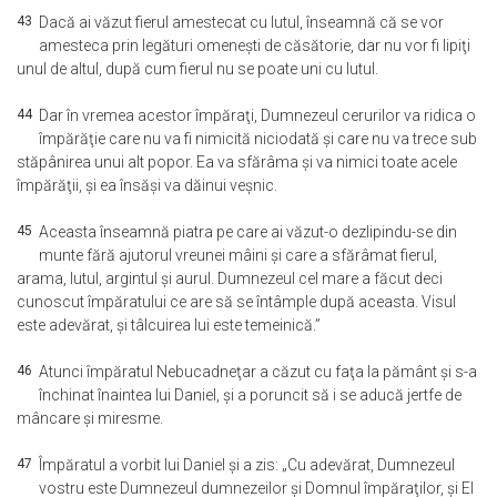
43
Dacă ai văzut fierul amestecat cu lutul, înseamnă că se vor
amesteca prin legături omeneşti de căsătorie, dar nu vor fi lipiţi
unul de altul, după cum fierul nu se poate uni cu lutul.
44
Dar în vremea acestor împăraţi, Dumnezeul cerurilor va ridica o
împărăţie care nu va fi nimicită niciodată şi care nu va trece sub
stăpânirea unui alt popor. Ea va sfărâma şi va nimici toate acele
împărăţii, şi ea însăşi va dăinui veşnic.
45
Aceasta înseamnă piatra pe care ai văzut-o dezlipindu-se din
munte fără ajutorul vreunei mâini şi care a sfărâmat fierul,
arama, lutul, argintul şi aurul. Dumnezeul cel mare a făcut deci
cunoscut împăratului ce are să se întâmple după aceasta. Visul
este adevărat, şi tâlcuirea lui este temeinică.”
46
Atunci împăratul Nebucadneţar a căzut cu faţa la pământ şi s-a
închinat înaintea lui Daniel, şi a poruncit să i se aducă jertfe de
mâncare şi miresme.
47
Împăratul a vorbit lui Daniel şi a zis: „Cu adevărat, Dumnezeul
vostru este Dumnezeul dumnezeilor şi Domnul împăraţilor, şi El