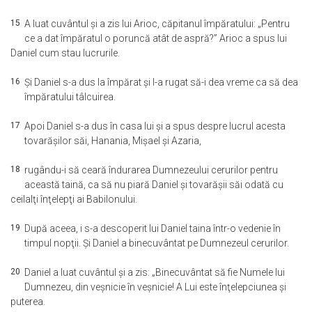
15
A luat cuvântul şi a zis lui Arioc, căpitanul împăratului: „Pentru
ce a dat împăratul o poruncă atât de aspră?” Arioc a spus lui
Daniel cum stau lucrurile.
16
Şi Daniel s-a dus la împărat şi l-a rugat să-i dea vreme ca să dea
împăratului tâlcuirea.
17
Apoi Daniel s-a dus în casa lui şi a spus despre lucrul acesta
tovarăşilor săi, Hanania, Mişael şi Azaria,
18
rugându-i să ceară îndurarea Dumnezeului cerurilor pentru
această taină, ca să nu piară Daniel şi tovarăşii săi odată cu
ceilalţi înţelepţi ai Babilonului.
19
După aceea, i s-a descoperit lui Daniel taina într-o vedenie în
timpul nopţii. Şi Daniel a binecuvântat pe Dumnezeul cerurilor.
20
Daniel a luat cuvântul şi a zis: „Binecuvântat să fie Numele lui
Dumnezeu, din veşnicie în veşnicie! A Lui este înţelepciunea şi
puterea.