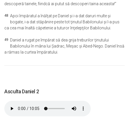
descoperă tainele, fiindcă ai putut să descoperi taina aceasta!”
48
Apoi împăratul a înălţat pe Daniel şi i-a dat daruri multe şi
bogate; i-a dat stăpânire peste tot ţinutul Babilonului şi l-a pus
ca cea mai înaltă căpetenie a tuturor înţelepţilor Babilonului.
49
Daniel a rugat pe împărat să dea grija treburilor ţinutului
Babilonului în mâna lui Şadrac, Meşac şi Abed-Nego. Daniel însă
a rămas la curtea împăratului.
Asculta Daniel 2