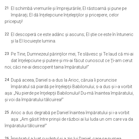
21
El schimbă vremurile şi împrejurările; El răstoarnă şi pune pe
împăraţi; El dă înţelepciune înţelepţilor şi pricepere, celor
pricepuţi!
22
El descoperă ce este adânc şi ascuns; El ştie ce este în întuneric
şi la El locuieşte lumina.
23
Pe Tine, Dumnezeul părinţilor mei, Te slăvesc şi Te laud că mi-ai
dat înţelepciune şi putere şi mi-ai făcut cunoscut ce Ţi-am cerut
noi; căci ne-ai descoperit taina împăratului!”
24
După aceea, Daniel s-a dus la Arioc, căruia îi poruncise
împăratul să piardă pe înţelepţii Babilonului; s-a dus şi i-a vorbit
aşa: „Nu pierde pe înţelepţii Babilonului! Du-mă înaintea împăratului,
şi voi da împăratului tâlcuirea!”
25
Arioc a dus degrabă pe Daniel înaintea împăratului şi i-a vorbit
aşa: „Am găsit între prinşii de război ai lui Iuda un om care va da
împăratului tâlcuirea!”
26
Împăratul a luat cuvântul şi a zis lui Daniel, care se numea