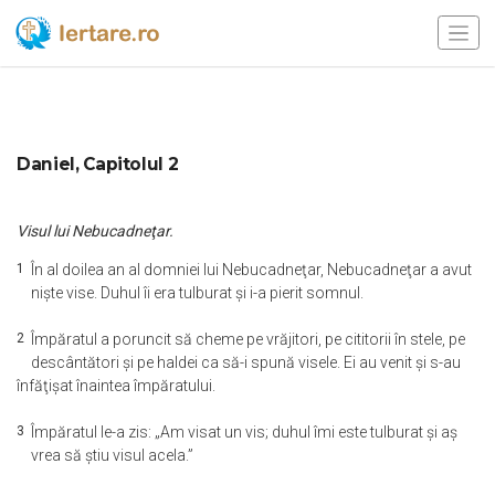
Daniel, Capitolul 2
Visul lui Nebucadneţar.
1
În al doilea an al domniei lui Nebucadneţar, Nebucadneţar a avut
nişte vise. Duhul îi era tulburat şi i-a pierit somnul.
2
Împăratul a poruncit să cheme pe vrăjitori, pe cititorii în stele, pe
descântători şi pe haldei ca să-i spună visele. Ei au venit şi s-au
înfăţişat înaintea împăratului.
3
Împăratul le-a zis: „Am visat un vis; duhul îmi este tulburat şi aş
vrea să ştiu visul acela.”