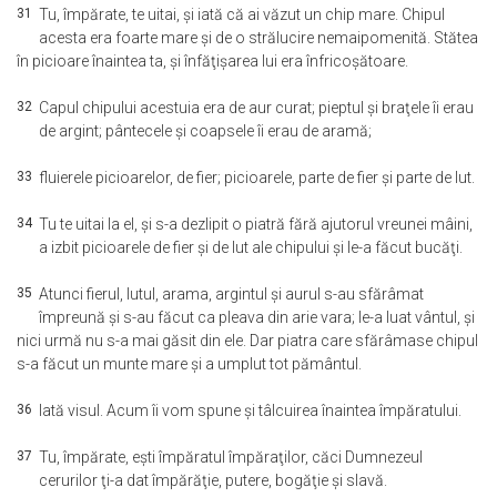
31
Tu, împărate, te uitai, şi iată că ai văzut un chip mare. Chipul
acesta era foarte mare şi de o strălucire nemaipomenită. Stătea
în picioare înaintea ta, şi înfăţişarea lui era înfricoşătoare.
32
Capul chipului acestuia era de aur curat; pieptul şi braţele îi erau
de argint; pântecele şi coapsele îi erau de aramă;
33
fluierele picioarelor, de fier; picioarele, parte de fier şi parte de lut.
34
Tu te uitai la el, şi s-a dezlipit o piatră fără ajutorul vreunei mâini,
a izbit picioarele de fier şi de lut ale chipului şi le-a făcut bucăţi.
35
Atunci fierul, lutul, arama, argintul şi aurul s-au sfărâmat
împreună şi s-au făcut ca pleava din arie vara; le-a luat vântul, şi
nici urmă nu s-a mai găsit din ele. Dar piatra care sfărâmase chipul
s-a făcut un munte mare şi a umplut tot pământul.
36
Iată visul. Acum îi vom spune şi tâlcuirea înaintea împăratului.
37
Tu, împărate, eşti împăratul împăraţilor, căci Dumnezeul
cerurilor ţi-a dat împărăţie, putere, bogăţie şi slavă.