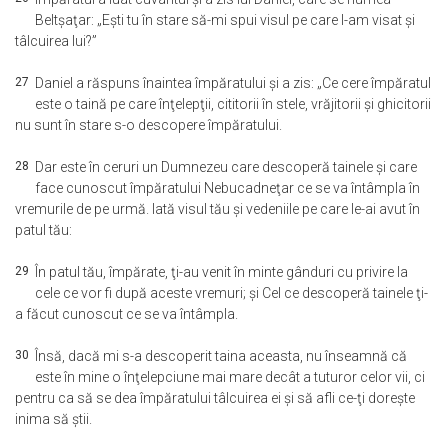
Beltşaţar: „Eşti tu în stare să-mi spui visul pe care l-am visat şi
tâlcuirea lui?”
27
Daniel a răspuns înaintea împăratului şi a zis: „Ce cere împăratul
este o taină pe care înţelepţii, cititorii în stele, vrăjitorii şi ghicitorii
nu sunt în stare s-o descopere împăratului.
28
Dar este în ceruri un Dumnezeu care descoperă tainele şi care
face cunoscut împăratului Nebucadneţar ce se va întâmpla în
vremurile de pe urmă. Iată visul tău şi vedeniile pe care le-ai avut în
patul tău:
29
În patul tău, împărate, ţi-au venit în minte gânduri cu privire la
cele ce vor fi după aceste vremuri; şi Cel ce descoperă tainele ţi-
a făcut cunoscut ce se va întâmpla.
30
Însă, dacă mi s-a descoperit taina aceasta, nu înseamnă că
este în mine o înţelepciune mai mare decât a tuturor celor vii, ci
pentru ca să se dea împăratului tâlcuirea ei şi să afli ce-ţi doreşte
inima să ştii.