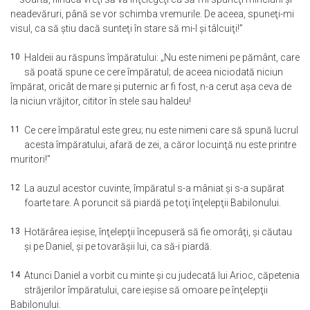
neadevăruri, până se vor schimba vremurile. De aceea, spuneţi-mi
visul, ca să ştiu dacă sunteţi în stare să mi-l şi tâlcuiţi!”
10
Haldeii au răspuns împăratului: „Nu este nimeni pe pământ, care
să poată spune ce cere împăratul; de aceea niciodată niciun
împărat, oricât de mare şi puternic ar fi fost, n-a cerut aşa ceva de
la niciun vrăjitor, cititor în stele sau haldeu!
11
Ce cere împăratul este greu; nu este nimeni care să spună lucrul
acesta împăratului, afară de zei, a căror locuinţă nu este printre
muritori!”
12
La auzul acestor cuvinte, împăratul s-a mâniat şi s-a supărat
foarte tare. A poruncit să piardă pe toţi înţelepţii Babilonului.
13
Hotărârea ieşise, înţelepţii începuseră să fie omorâţi, şi căutau
şi pe Daniel, şi pe tovarăşii lui, ca să-i piardă.
14
Atunci Daniel a vorbit cu minte şi cu judecată lui Arioc, căpetenia
străjerilor împăratului, care ieşise să omoare pe înţelepţii
Babilonului.