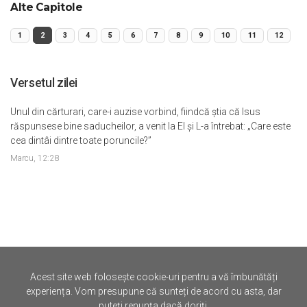
Alte Capitole
1
2
3
4
5
6
7
8
9
10
11
12
Versetul zilei
Unul din cărturari, care-i auzise vorbind, fiindcă ştia că Isus
răspunsese bine saducheilor, a venit la El şi L-a întrebat: „Care este
cea dintâi dintre toate poruncile?”
Marcu, 12:28
Acest site web folosește cookie-uri pentru a vă îmbunătăți
©
Iertare.ro.
2026
experiența. Vom presupune că sunteți de acord cu asta, dar
puteți renunța dacă doriți.