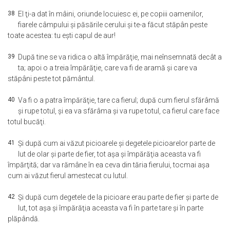
38
El ţi-a dat în mâini, oriunde locuiesc ei, pe copiii oamenilor,
fiarele câmpului şi păsările cerului şi te-a făcut stăpân peste
toate acestea: tu eşti capul de aur!
39
După tine se va ridica o altă împărăţie, mai neînsemnată decât a
ta; apoi o a treia împărăţie, care va fi de aramă şi care va
stăpâni peste tot pământul.
40
Va fi o a patra împărăţie, tare ca fierul; după cum fierul sfărâmă
şi rupe totul, şi ea va sfărâma şi va rupe totul, ca fierul care face
totul bucăţi.
41
Şi după cum ai văzut picioarele şi degetele picioarelor parte de
lut de olar şi parte de fier, tot aşa şi împărăţia aceasta va fi
împărţită; dar va rămâne în ea ceva din tăria fierului, tocmai aşa
cum ai văzut fierul amestecat cu lutul.
42
Şi după cum degetele de la picioare erau parte de fier şi parte de
lut, tot aşa şi împărăţia aceasta va fi în parte tare şi în parte
plăpândă.