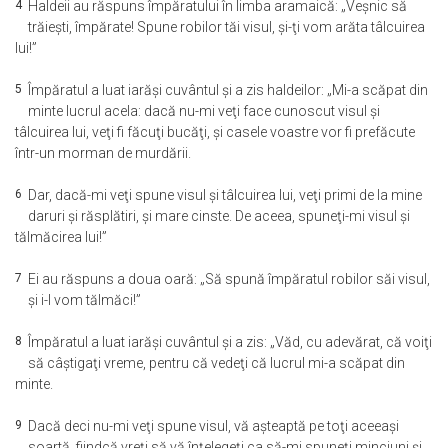
4
Haldeii au răspuns împăratului în limba aramaică: „Veşnic să
trăieşti, împărate! Spune robilor tăi visul, şi-ţi vom arăta tâlcuirea
lui!”
5
Împăratul a luat iarăşi cuvântul şi a zis haldeilor: „Mi-a scăpat din
minte lucrul acela: dacă nu-mi veţi face cunoscut visul şi
tâlcuirea lui, veţi fi făcuţi bucăţi, şi casele voastre vor fi prefăcute
într-un morman de murdării.
6
Dar, dacă-mi veţi spune visul şi tâlcuirea lui, veţi primi de la mine
daruri şi răsplătiri, şi mare cinste. De aceea, spuneţi-mi visul şi
tălmăcirea lui!”
7
Ei au răspuns a doua oară: „Să spună împăratul robilor săi visul,
şi i-l vom tălmăci!”
8
Împăratul a luat iarăşi cuvântul şi a zis: „Văd, cu adevărat, că voiţi
să câştigaţi vreme, pentru că vedeţi că lucrul mi-a scăpat din
minte.
9
Dacă deci nu-mi veţi spune visul, vă aşteaptă pe toţi aceeaşi
soartă, fiindcă vreţi să vă înţelegeţi ca să-mi spuneţi minciuni şi