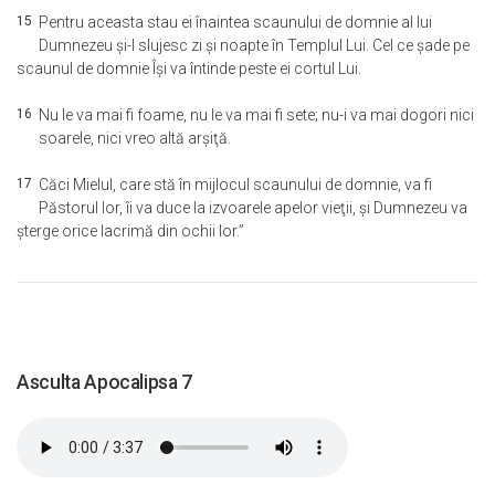
15
Pentru aceasta stau ei înaintea scaunului de domnie al lui
Dumnezeu şi-I slujesc zi şi noapte în Templul Lui. Cel ce şade pe
scaunul de domnie Îşi va întinde peste ei cortul Lui.
16
Nu le va mai fi foame, nu le va mai fi sete; nu-i va mai dogori nici
soarele, nici vreo altă arşiţă.
17
Căci Mielul, care stă în mijlocul scaunului de domnie, va fi
Păstorul lor, îi va duce la izvoarele apelor vieţii, şi Dumnezeu va
şterge orice lacrimă din ochii lor.”
Asculta Apocalipsa 7