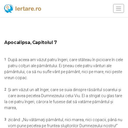
Apocalipsa, Capitolul 7
1
După aceea am văzut patru îngeri, care stăteau în picioare în cele
patru colţuri ale pământului. Ei ţineau cele patru vânturi ale
pământului, ca să nu sufle vânt pe pământ, nici pe mare, nici peste
vreun copac.
2
Şi am văzut un alt înger, care se suia dinspre răsăritul soarelui şi
care avea pecetea Dumnezeului celui Viu. El a strigat cu glas tare
la cei patru îngeri, cărora le fusese dat să vatăme pământul şi
marea,
3
zicând: „Nu vătămaţi pământul, nici marea, nici copacii, până nu
vom pune pecetea pe fruntea slujitorilor Dumnezeului nostru!”