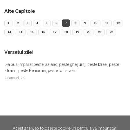
Alte Capitole
1
2
3
4
5
6
7
8
9
10
11
12
13
14
15
16
17
18
19
20
21
22
Versetul zilei
L-a pus împărat peste Galaad, peste gheşuriţi, peste Izreel, peste
Efraim, peste Beniamin, peste tot Israelul.
2 Samuel, 2:9
Acest site web folosește cookie-uri pentru a vă îmbunătăți