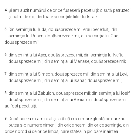
4
Şi am auzit numărul celor ce fuseseră pecetluiţi: o sută patruzeci
şi patru de mii, din toate seminţiile fiilor lui Israel.
5
Din seminţia lui Iuda, douăsprezece mii erau pecetluiţi; din
seminţia lui Ruben, douăsprezece mii; din seminţia lui Gad,
douăsprezece mii;
6
din seminţia lui Aşer, douăsprezece mii; din seminţia lui Neftali,
douăsprezece mii; din seminţia lui Manase, douăsprezece mii;
7
din seminţia lui Simeon, douăsprezece mii; din seminţia lui Levi,
douăsprezece mii; din seminţia lui Isahar, douăsprezece mii;
8
din seminţia lui Zabulon, douăsprezece mii; din seminţia lui Iosif,
douăsprezece mii; din seminţia lui Beniamin, douăsprezece mii
au fost pecetluiţi.
9
După aceea m-am uitat şi iată că era o mare gloată pe care nu
putea s-o numere nimeni, din orice neam, din orice seminţie, din
orice norod şi de orice limbă, care stătea în picioare înaintea