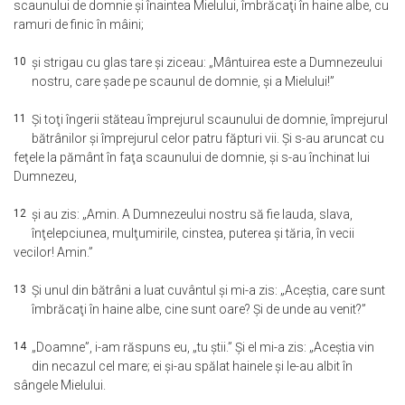
scaunului de domnie şi înaintea Mielului, îmbrăcaţi în haine albe, cu
ramuri de finic în mâini;
10
şi strigau cu glas tare şi ziceau: „Mântuirea este a Dumnezeului
nostru, care şade pe scaunul de domnie, şi a Mielului!”
11
Şi toţi îngerii stăteau împrejurul scaunului de domnie, împrejurul
bătrânilor şi împrejurul celor patru făpturi vii. Şi s-au aruncat cu
feţele la pământ în faţa scaunului de domnie, şi s-au închinat lui
Dumnezeu,
12
şi au zis: „Amin. A Dumnezeului nostru să fie lauda, slava,
înţelepciunea, mulţumirile, cinstea, puterea şi tăria, în vecii
vecilor! Amin.”
13
Şi unul din bătrâni a luat cuvântul şi mi-a zis: „Aceştia, care sunt
îmbrăcaţi în haine albe, cine sunt oare? Şi de unde au venit?”
14
„Doamne”, i-am răspuns eu, „tu ştii.” Şi el mi-a zis: „Aceştia vin
din necazul cel mare; ei şi-au spălat hainele şi le-au albit în
sângele Mielului.