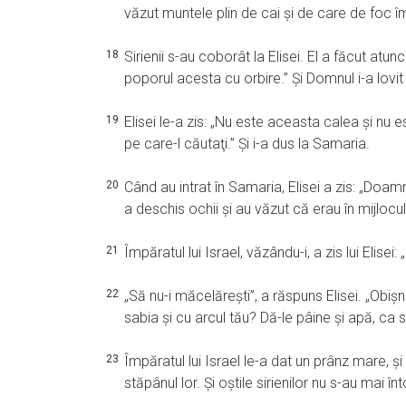
văzut muntele plin de cai şi de care de foc împr
18
Sirienii s-au coborât la Elisei. El a făcut a
poporul acesta cu orbire.” Şi Domnul i-a lovit 
19
Elisei le-a zis: „Nu este aceasta calea şi nu 
pe care-l căutaţi.” Şi i-a dus la Samaria.
20
Când au intrat în Samaria, Elisei a zis: „Doa
a deschis ochii şi au văzut că erau în mijlocu
21
Împăratul lui Israel, văzându-i, a zis lui Elis
22
„Să nu-i măcelăreşti”, a răspuns Elisei. „Obişn
sabia şi cu arcul tău? Dă-le pâine şi apă, ca
23
Împăratul lui Israel le-a dat un prânz mare, şi
stăpânul lor. Şi oştile sirienilor nu s-au mai înto