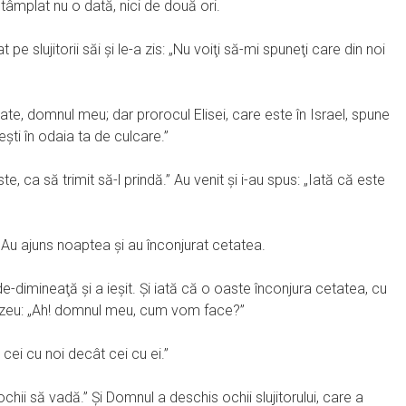
tâmplat nu o dată, nici de două ori.
 pe slujitorii săi şi le-a zis: „Nu voiţi să-mi spuneţi care din noi
ărate, domnul meu; dar prorocul Elisei, care este în Israel, spune
eşti în odaia ta de culcare.”
te, ca să trimit să-l prindă.” Au venit şi i-au spus: „Iată că este
. Au ajuns noaptea şi au înconjurat cetatea.
de-dimineaţă şi a ieşit. Şi iată că o oaste înconjura cetatea, cu
umnezeu: „Ah! domnul meu, cum vom face?”
 cei cu noi decât cei cu ei.”
ochii să vadă.” Şi Domnul a deschis ochii slujitorului, care a