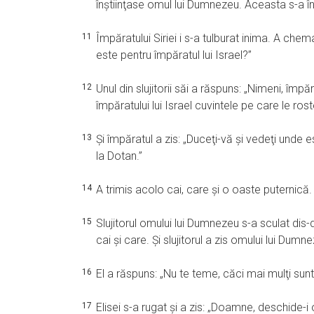
înştiinţase omul lui Dumnezeu. Aceasta s-a în
11
Împăratului Siriei i s-a tulburat inima. A chemat
este pentru împăratul lui Israel?”
12
Unul din slujitorii săi a răspuns: „Nimeni, împ
împăratului lui Israel cuvintele pe care le rost
13
Şi împăratul a zis: „Duceţi-vă şi vedeţi unde es
la Dotan.”
14
A trimis acolo cai, care şi o oaste puternică
15
Slujitorul omului lui Dumnezeu s-a sculat dis-
cai şi care. Şi slujitorul a zis omului lui D
16
El a răspuns: „Nu te teme, căci mai mulţi sunt
17
Elisei s-a rugat şi a zis: „Doamne, deschide-i 