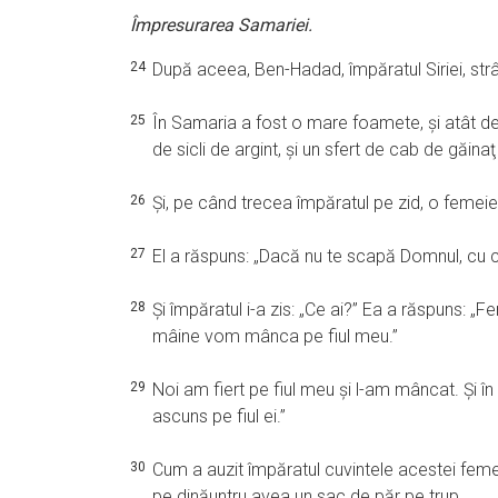
Împresurarea Samariei.
24
După aceea, Ben-Hadad, împăratul Siriei, strâ
25
În Samaria a fost o mare foamete, şi atât d
de sicli de argint, şi un sfert de cab de găinaţ
26
Şi, pe când trecea împăratul pe zid, o femei
27
El a răspuns: „Dacă nu te scapă Domnul, cu ce
28
Şi împăratul i-a zis: „Ce ai?” Ea a răspuns: „
mâine vom mânca pe fiul meu.”
29
Noi am fiert pe fiul meu şi l-am mâncat. Şi î
ascuns pe fiul ei.”
30
Cum a auzit împăratul cuvintele acestei femei
pe dinăuntru avea un sac de păr pe trup.