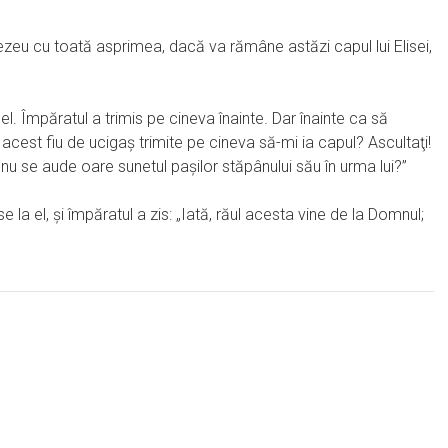
u cu toată asprimea, dacă va rămâne astăzi capul lui Elisei,
el. Împăratul a trimis pe cineva înainte. Dar înainte ca să
că acest fiu de ucigaş trimite pe cineva să-mi ia capul? Ascultaţi!
ă; nu se aude oare sunetul paşilor stăpânului său în urma lui?”
 la el, şi împăratul a zis: „Iată, răul acesta vine de la Domnul;