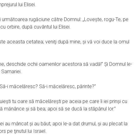
ejurul lui Elisei.
tunci următoarea rugăciune către Domnul: „Loveşte, rogu-Te, pe
cu orbire, după cuvântul lui Elisei.
este aceasta cetatea; veniţi după mine, şi vă voi duce la omul
mne, deschide ochii oamenilor acestora să vadă!” Şi Domnul le-
l Samariei.
ei: „Să-i măcelăresc? Să-i măcelăresc, părinte?”
uieşti tu oare să măcelăreşti pe aceia pe care îi iei prinşi cu
 să mănânce şi să bea; apoi să se ducă la stăpânul lor.”
 ei au mâncat şi au băut; apoi le-a dat drumul, şi au plecat la
rs pe ţinutul lui Israel.