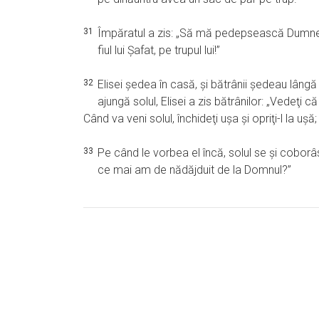
31
Împăratul a zis: „Să mă pedepsească Dumneze
fiul lui Şafat, pe trupul lui!”
32
Elisei şedea în casă, şi bătrânii şedeau lângă 
ajungă solul, Elisei a zis bătrânilor: „Vedeţi 
Când va veni solul, închideţi uşa şi opriţi-l la uş
33
Pe când le vorbea el încă, solul se şi coborâse
ce mai am de nădăjduit de la Domnul?”