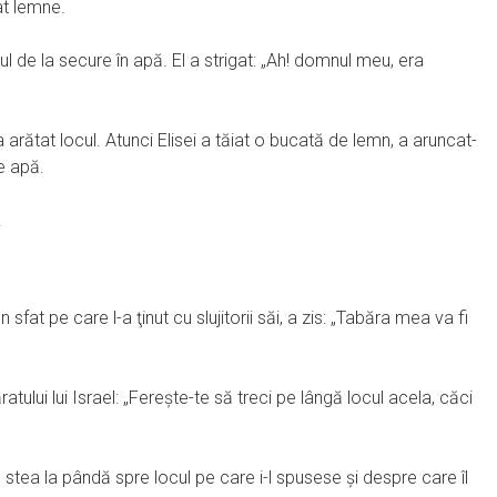
at lemne.
rul de la secure în apă. El a strigat: „Ah! domnul meu, era
 arătat locul. Atunci Elisei a tăiat o bucată de lemn, a aruncat-
pe apă.
.
un sfat pe care l-a ţinut cu slujitorii săi, a zis: „Tabăra mea va fi
ului lui Israel: „Fereşte-te să treci pe lângă locul acela, căci
ă stea la pândă spre locul pe care i-l spusese şi despre care îl