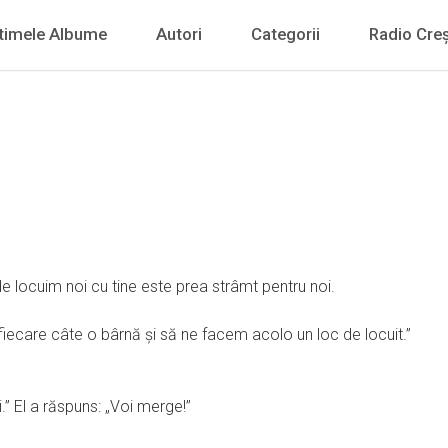
timele Albume
Autori
Categorii
Radio Creș
 unde locuim noi cu tine este prea strâmt pentru noi.
iecare câte o bârnă şi să ne facem acolo un loc de locuit.”
tăi.” El a răspuns: „Voi merge!”