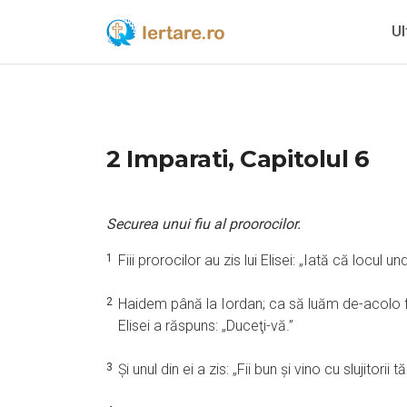
Ul
2 Imparati, Capitolul 6
Securea unui fiu al proorocilor.
1
Fiii prorocilor au zis lui Elisei: „Iată că locul
2
Haidem până la Iordan; ca să luăm de-acolo f
Elisei a răspuns: „Duceţi-vă.”
3
Şi unul din ei a zis: „Fii bun şi vino cu slujitorii 