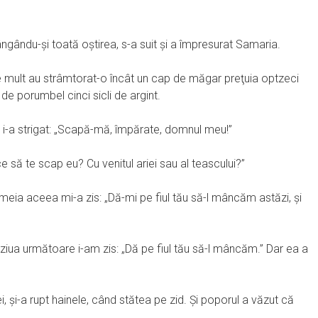
ngându-şi toată oştirea, s-a suit şi a împresurat Samaria.
e mult au strâmtorat-o încât un cap de măgar preţuia optzeci
 de porumbel cinci sicli de argint.
e i-a strigat: „Scapă-mă, împărate, domnul meu!”
 să te scap eu? Cu venitul ariei sau al teascului?”
Femeia aceea mi-a zis: „Dă-mi pe fiul tău să-l mâncăm astăzi, şi
n ziua următoare i-am zis: „Dă pe fiul tău să-l mâncăm.” Dar ea a
, şi-a rupt hainele, când stătea pe zid. Şi poporul a văzut că