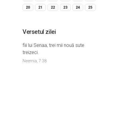
20
21
22
23
24
25
Versetul zilei
fiii lui Senaa, trei mii nouă sute
treizeci.
Neemia, 7:38