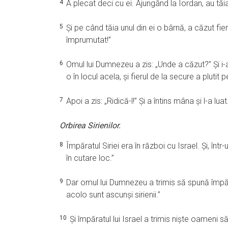
4
A plecat deci cu ei. Ajungând la Iordan, au tăi
5
Şi pe când tăia unul din ei o bârnă, a căzut fie
împrumutat!”
6
Omul lui Dumnezeu a zis: „Unde a căzut?” Şi i-a
o în locul acela, şi fierul de la secure a plutit 
7
Apoi a zis: „Ridică-l!” Şi a întins mâna şi l-a luat
Orbirea Sirienilor.
8
Împăratul Siriei era în război cu Israel. Şi, într-
în cutare loc.”
9
Dar omul lui Dumnezeu a trimis să spună împărat
acolo sunt ascunşi sirienii.”
10
Şi împăratul lui Israel a trimis nişte oameni s