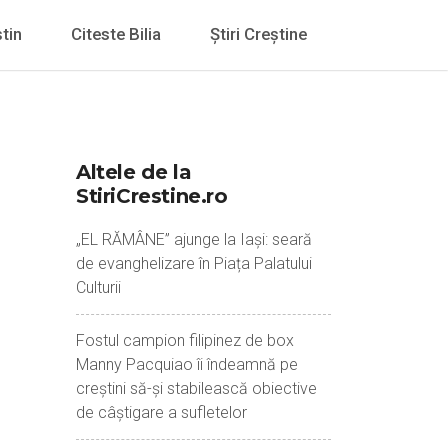
tin
Citeste Bilia
Știri Creștine
Altele de la
StiriCrestine.ro
„EL RĂMÂNE” ajunge la Iași: seară
de evanghelizare în Piața Palatului
Culturii
Fostul campion filipinez de box
Manny Pacquiao îi îndeamnă pe
creștini să-și stabilească obiective
de câștigare a sufletelor