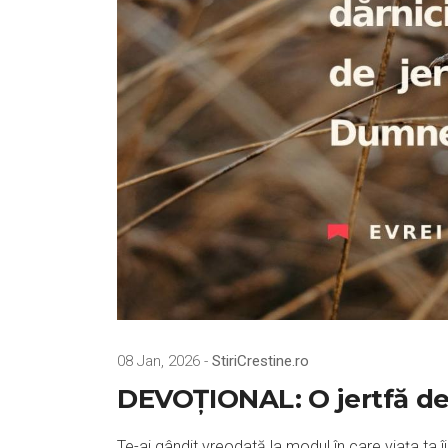
08 Jan, 2026 -
StiriCrestine.ro
DEVOȚIONAL: O jertfă de
Te-ai gândit vreodată la modul în care viața ta î