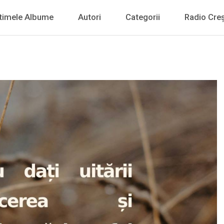
timele Albume
Autori
Categorii
Radio Creș