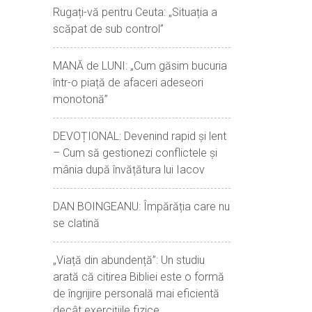
Rugați-vă pentru Ceuta: „Situația a
scăpat de sub control”
MANĂ de LUNI: „Cum găsim bucuria
într-o piață de afaceri adeseori
monotonă”
DEVOȚIONAL: Devenind rapid și lent
– Cum să gestionezi conflictele și
mânia după învățătura lui Iacov
DAN BOINGEANU: Împărăția care nu
se clatină
„Viață din abundență”: Un studiu
arată că citirea Bibliei este o formă
de îngrijire personală mai eficientă
decât exercițiile fizice