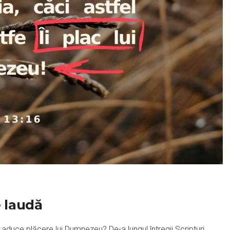
 laudă
i aduce plăcere lui Dumnezeu? De-a lungul întregii Scripturi,