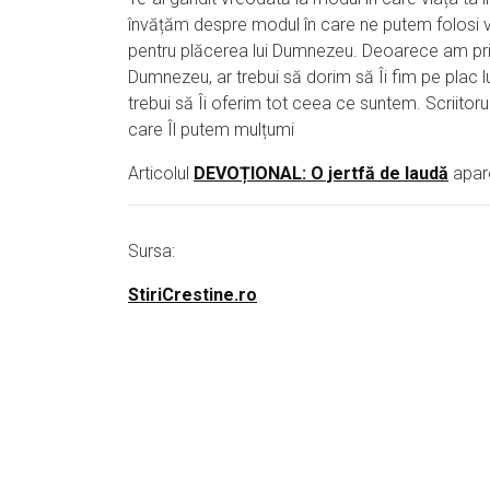
învățăm despre modul în care ne putem folosi v
pentru plăcerea lui Dumnezeu. Deoarece am primi
Dumnezeu, ar trebui să dorim să Îi fim pe plac lu
trebui să Îi oferim tot ceea ce suntem. Scriitoru
care Îl putem mulțumi
Articolul
DEVOȚIONAL: O jertfă de laudă
apare
Sursa:
StiriCrestine.ro