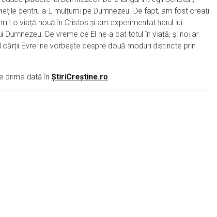
iețile pentru a-L mulțumi pe Dumnezeu. De fapt, am fost creați
t o viață nouă în Cristos și am experimentat harul lui
i Dumnezeu. De vreme ce El ne-a dat totul în viață, și noi ar
l cărții Evrei ne vorbește despre două moduri distincte prin
 prima dată în
ȘtiriCreștine.ro
.