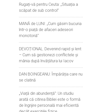
Rugați-vă pentru Ceuta: „Situația a
scăpat de sub control”
MANĂ de LUNI: „Cum găsim bucuria
într-o piață de afaceri adeseori
monotonă”
DEVOȚIONAL: Devenind rapid și lent
– Cum să gestionezi conflictele și
mânia după învățătura lui Iacov
DAN BOINGEANU: Împărăția care nu
se clatină
„Viață din abundență”: Un studiu
arată că citirea Bibliei este o formă
de îngrijire personală mai eficientă
decât exercițiile fizice