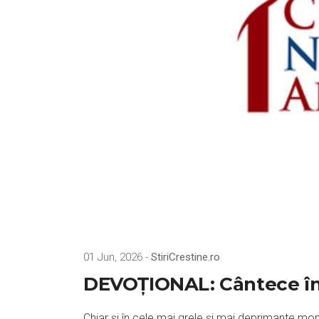
01 Jun, 2026 -
StiriCrestine.ro
DEVOȚIONAL: Cântece în
Chiar și în cele mai grele și mai deprimante mom