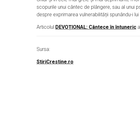
scopurile unui cântec de plângere, sau al unui 
despre exprimarea vulnerabilității spunându-i lu
Articolul
DEVOȚIONAL: Cântece în întuneric
a
Sursa:
StiriCrestine.ro