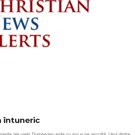
 întuneric
ente ale vieții, Dumnezeu este cu noi și ne ascultă. Unul dintre