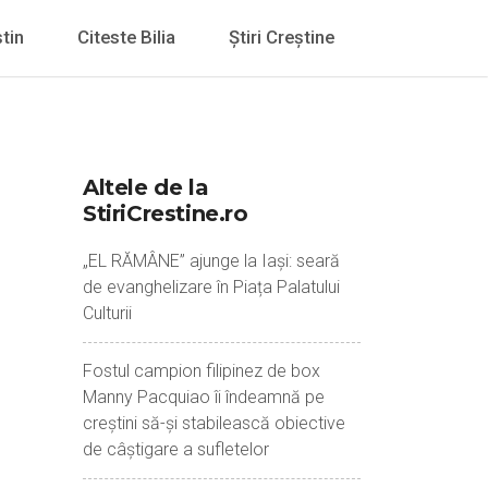
tin
Citeste Bilia
Știri Creștine
Altele de la
StiriCrestine.ro
„EL RĂMÂNE” ajunge la Iași: seară
de evanghelizare în Piața Palatului
Culturii
Fostul campion filipinez de box
Manny Pacquiao îi îndeamnă pe
creștini să-și stabilească obiective
de câștigare a sufletelor