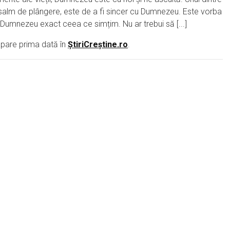
psalm de plângere, este de a fi sincer cu Dumnezeu. Este vorba
i Dumnezeu exact ceea ce simțim. Nu ar trebui să [...]
pare prima dată în
ȘtiriCreștine.ro
.