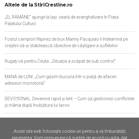
Altele de la StiriCrestine.ro
„EL RĂMÂNE” ajunge la Iași: seară de evanghelizare în Piața
Palatului Culturii
Fostul campion filipinez de box Manny Pacquiao îi îndeamnă pe
creștini să-și stabilească obiective de câștigare a sufletelor
Rugați-vă pentru Ceuta: „Situația a scăpat de sub control”
MANĂ de LUNI: „Cum găsim bucuria într-o piață de afaceri
adeseori monotonă”
DEVOȚIONAL: Devenind rapid și lent – Cum să gestionezi conflictele
și mânia după învățătura lui Iacov
DAN BOINGEANU: Împărăția care nu se clatină
Acest site web folosește cookie-uri pentru a vă îmbunătăți
„Viață din abundență”: Un studiu arată că citirea Bibliei este o
experiența. Vom presupune că sunteți de acord cu asta, dar