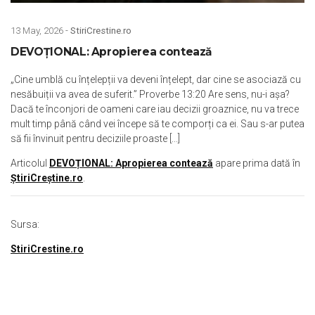
13 May, 2026 -
StiriCrestine.ro
DEVOȚIONAL: Apropierea contează
„Cine umblă cu înțelepții va deveni înțelept, dar cine se asociază cu
nesăbuiții va avea de suferit.” Proverbe 13:20 Are sens, nu-i așa?
Dacă te înconjori de oameni care iau decizii groaznice, nu va trece
mult timp până când vei începe să te comporți ca ei. Sau s-ar putea
să fii învinuit pentru deciziile proaste [...]
Articolul
DEVOȚIONAL: Apropierea contează
apare prima dată în
ȘtiriCreștine.ro
.
Sursa:
StiriCrestine.ro