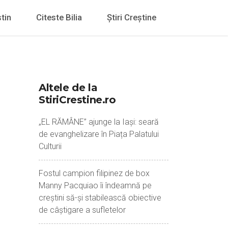
tin
Citeste Bilia
Știri Creștine
Altele de la
StiriCrestine.ro
„EL RĂMÂNE” ajunge la Iași: seară
de evanghelizare în Piața Palatului
Culturii
Fostul campion filipinez de box
Manny Pacquiao îi îndeamnă pe
creștini să-și stabilească obiective
de câștigare a sufletelor