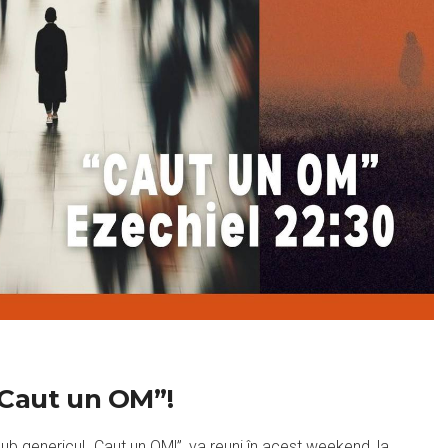
„Caut un OM”!
ub genericul „Caut un OM!”, va reuni în acest weekend, la