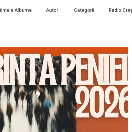
timele Albume
Autori
Categorii
Radio Creș