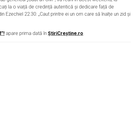
ocați la o viață de credință autentică și dedicare față de
Ezechiel 22:30: „Caut printre ei un om care să înalțe un zid și
”!
apare prima dată în
ȘtiriCreștine.ro
.