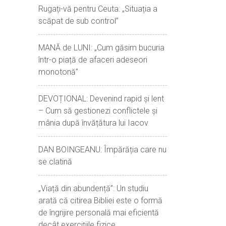
Rugați-vă pentru Ceuta: „Situația a
scăpat de sub control”
MANĂ de LUNI: „Cum găsim bucuria
într-o piață de afaceri adeseori
monotonă”
DEVOȚIONAL: Devenind rapid și lent
– Cum să gestionezi conflictele și
mânia după învățătura lui Iacov
DAN BOINGEANU: Împărăția care nu
se clatină
„Viață din abundență”: Un studiu
arată că citirea Bibliei este o formă
de îngrijire personală mai eficientă
decât exercițiile fizice