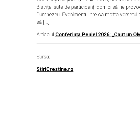
Bistrița, sute de participanți dornici să fie prov
Dumnezeu. Evenimentul are ca motto versetul din 
să [...]
Articolul
Conferința Peniel 2026: „Caut un OM
Sursa:
StiriCrestine.ro